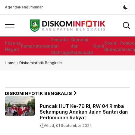
Agenda
Pengumuman
Dar
Pemuda
Ekonomi
Pesona
Sosial
Pembe
Pemerintahan
dan
dan
Opini
Negeri
Budaya
Perem
Olahraga
Pariwisata
Home
Diskominfotik Bengkalis
DISKOMINFOTIK BENGKALIS
Puncak HUT Ke-79 RI, RW 04 Rimba
Sekampung Adakan Jalan Santai dan
Perlombaan Rakyat
Ahad, 01 September 2024