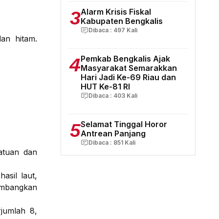
3
Alarm Krisis Fiskal
Kabupaten Bengkalis
Dibaca :
497
Kali
an hitam.
4
Pemkab Bengkalis Ajak
Masyarakat Semarakkan
Hari Jadi Ke-69 Riau dan
HUT Ke-81 RI
Dibaca :
403
Kali
5
Selamat Tinggal Horor
Antrean Panjang
Dibaca :
851
Kali
atuan dan
sil laut,
lambangkan
jumlah 8,