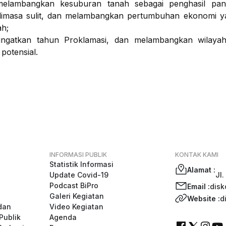
melambangkan kesuburan tanah sebagai penghasil pa
dimasa sulit, dan melambangkan pertumbuhan ekonomi ya
ah;
ingatkan tahun Proklamasi, dan melambangkan wilayah
potensial.
INFORMASI PUBLIK
KONTAK KAMI
Statistik Informasi
Alamat :
Update Covid-19
Jl.
Podcast BiPro
Email :
disk
Galeri Kegiatan
Website :
d
dan
Video Kegiatan
Publik
Agenda