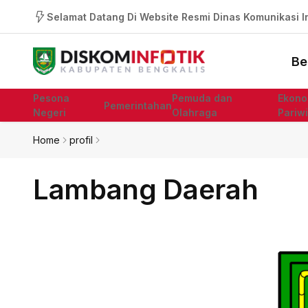
Selamat Datang Di Website Resmi Dinas Komunikasi In
Be
Pesona
Pemuda dan
Ekono
Pemerintahan
Negeri
Olahraga
Pariw
Home
profil
Lambang Daerah