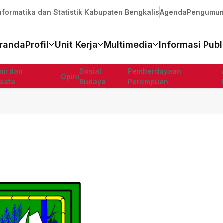
formatika dan Statistik Kabupaten Bengkalis
Agenda
Pengumu
randa
Profil
Unit Kerja
Multimedia
Informasi Publ
mi dan
Sosial
Pemberdayaan
Opini
isata
Budaya
Perempuan