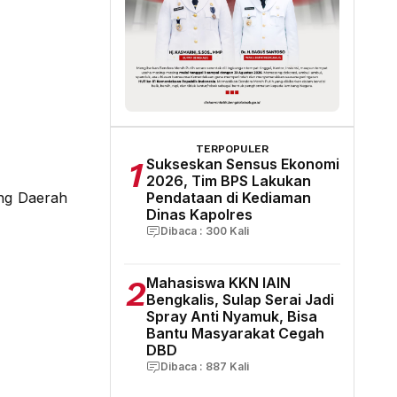
TERPOPULER
1
Sukseskan Sensus Ekonomi
2026, Tim BPS Lakukan
Pendataan di Kediaman
ng Daerah
Dinas Kapolres
Dibaca :
300
Kali
2
Mahasiswa KKN IAIN
Bengkalis, Sulap Serai Jadi
Spray Anti Nyamuk, Bisa
Bantu Masyarakat Cegah
DBD
Dibaca :
887
Kali