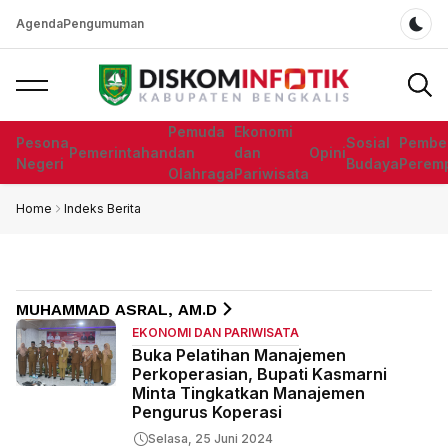
Agenda
Pengumuman
Dar
Pemuda
Ekonomi
Pesona
Sosial
Pembe
Pemerintahan
dan
dan
Opini
Negeri
Budaya
Perem
Olahraga
Pariwisata
Home
Indeks Berita
MUHAMMAD ASRAL, AM.D
EKONOMI DAN PARIWISATA
Buka Pelatihan Manajemen
Perkoperasian, Bupati Kasmarni
Minta Tingkatkan Manajemen
Pengurus Koperasi
Selasa, 25 Juni 2024