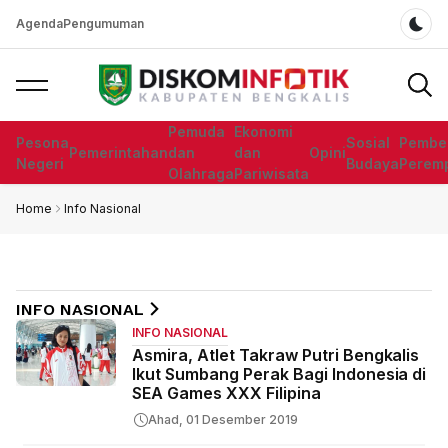
Agenda
Pengumuman
Dar
Pemuda
Ekonomi
Pesona
Sosial
Pembe
Pemerintahan
dan
dan
Opini
Negeri
Budaya
Perem
Olahraga
Pariwisata
Home
Info Nasional
INFO NASIONAL
INFO NASIONAL
Asmira, Atlet Takraw Putri Bengkalis
Ikut Sumbang Perak Bagi Indonesia di
SEA Games XXX Filipina
Ahad, 01 Desember 2019