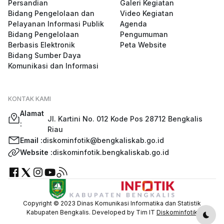
Persandian
Galeri Kegiatan
Bidang Pengelolaan dan
Video Kegiatan
Pelayanan Informasi Publik
Agenda
Bidang Pengelolaan
Pengumuman
Berbasis Elektronik
Peta Website
Bidang Sumber Daya
Komunikasi dan Informasi
KONTAK KAMI
Alamat
Jl. Kartini No. 012 Kode Pos 28712 Bengkalis
:
Riau
Email :
diskominfotik@bengkaliskab.go.id
Website :
diskominfotik.bengkaliskab.go.id
Copyright © 2023 Dinas Komunikasi Informatika dan Statistik
Kabupaten Bengkalis. Developed by Tim IT
Diskominfotik
Dark