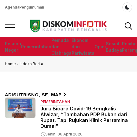
Agenda
Pengumuman
Dar
Pemuda
Ekonomi
Pesona
Sosial
Pembe
Pemerintahan
dan
dan
Opini
Negeri
Budaya
Perem
Olahraga
Pariwisata
Home
Indeks Berita
ADISUTRISNO, SE, MAP
PEMERINTAHAN
Juru Bicara Covid-19 Bengkalis
Alwizar, “Tambahan PDP Bukan dari
Rupat, Tapi Rujukan Klinik Pertamina
Dumai”
Senin, 06 April 2020