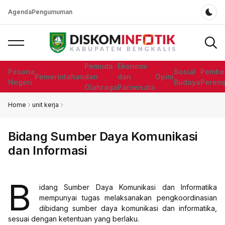
Agenda
Pengumuman
Dar
Pemuda
Ekonomi
Pesona
Sosial
Pembe
Pemerintahan
dan
dan
Opini
Negeri
Budaya
Perem
Olahraga
Pariwisata
Home
unit kerja
Bidang Sumber Daya Komunikasi
dan Informasi
B
idang Sumber Daya Komunikasi dan Informatika
mempunyai tugas melaksanakan pengkoordinasian
dibidang sumber daya komunikasi dan informatika,
sesuai dengan ketentuan yang berlaku.