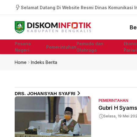
Selamat Datang Di Website Resmi Dinas Komunikasi In
Be
Pesona
Pemuda dan
Ekono
Pemerintahan
Negeri
Olahraga
Pariw
Home
Indeks Berita
DRS. JOHANSYAH SYAFRI
PEMERINTAHAN
Gubri H Syamsu
Selasa, 19 Mei 20