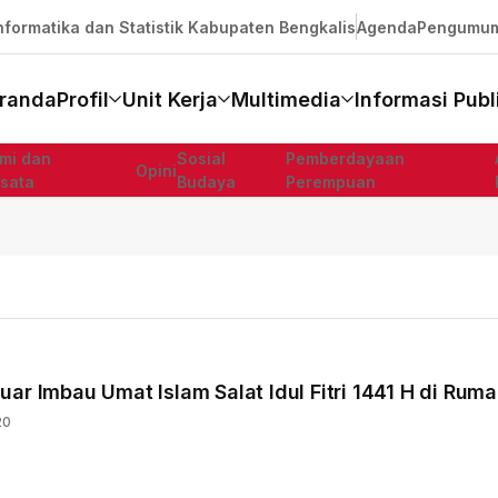
formatika dan Statistik Kabupaten Bengkalis
Agenda
Pengumu
randa
Profil
Unit Kerja
Multimedia
Informasi Publ
mi dan
Sosial
Pemberdayaan
Opini
isata
Budaya
Perempuan
ar Imbau Umat Islam Salat Idul Fitri 1441 H di Rum
20