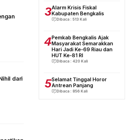
3
Alarm Krisis Fiskal
Kabupaten Bengkalis
dengan
Dibaca :
513
Kali
4
Pemkab Bengkalis Ajak
Masyarakat Semarakkan
Hari Jadi Ke-69 Riau dan
HUT Ke-81 RI
Dibaca :
420
Kali
ihil dari
5
Selamat Tinggal Horor
Antrean Panjang
Dibaca :
856
Kali