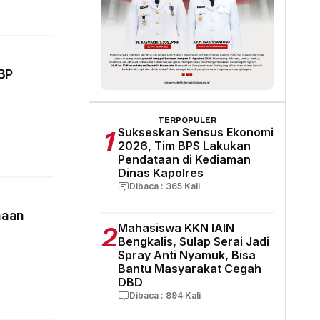
BP
TERPOPULER
1
Sukseskan Sensus Ekonomi
2026, Tim BPS Lakukan
Pendataan di Kediaman
Dinas Kapolres
Dibaca :
365
Kali
naan
2
Mahasiswa KKN IAIN
Bengkalis, Sulap Serai Jadi
Spray Anti Nyamuk, Bisa
Bantu Masyarakat Cegah
DBD
Dibaca :
894
Kali