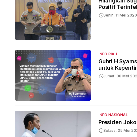
Hilangkan Stig
Positif Terinf
Senin, 11 Mei 2020
INFO RIAU
Gubri H Syams
untuk Kepentin
Jumat, 08 Mei 20
INFO NASIONAL
Presiden Joko
Selasa, 05 Mei 2