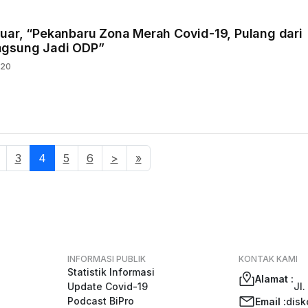
uar, “Pekanbaru Zona Merah Covid-19, Pulang dari
ngsung Jadi ODP”
020
3
4
(current)
5
6
>
»
INFORMASI PUBLIK
KONTAK KAMI
Statistik Informasi
Alamat :
Update Covid-19
Jl.
Podcast BiPro
Email :
disk