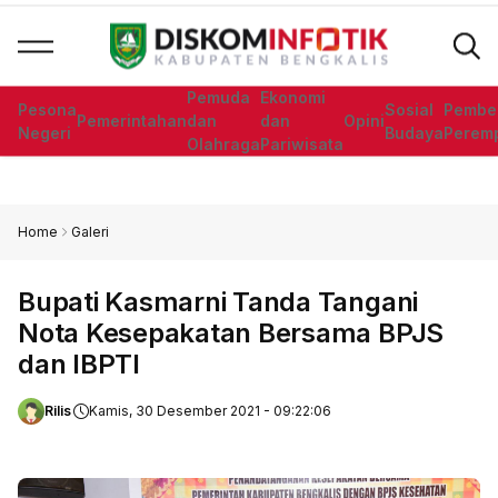
Agenda
Pengumuman
Dar
Pemuda
Ekonomi
Pesona
Sosial
Pembe
Pemerintahan
dan
dan
Opini
Negeri
Budaya
Perem
Olahraga
Pariwisata
Home
Galeri
Bupati Kasmarni Tanda Tangani
Nota Kesepakatan Bersama BPJS
dan IBPTI
Rilis
Kamis, 30 Desember 2021 - 09:22:06