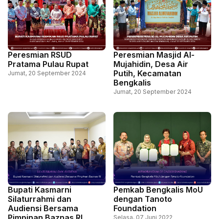
Peresmian RSUD
Peresmian Masjid Al-
Pratama Pulau Rupat
Mujahidin, Desa Air
Putih, Kecamatan
Jumat, 20 September 2024
Bengkalis
Jumat, 20 September 2024
Bupati Kasmarni
Pemkab Bengkalis MoU
Silaturrahmi dan
dengan Tanoto
Audiensi Bersama
Foundation
Pimpinan Baznas RI
Selasa, 07 Juni 2022