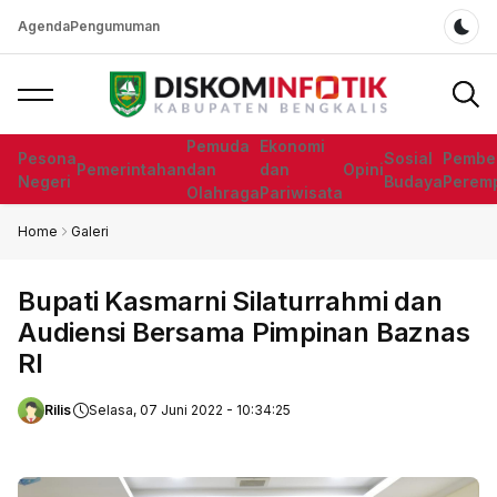
Agenda
Pengumuman
Dar
Pemuda
Ekonomi
Pesona
Sosial
Pembe
Pemerintahan
dan
dan
Opini
Negeri
Budaya
Perem
Olahraga
Pariwisata
Home
Galeri
Bupati Kasmarni Silaturrahmi dan
Audiensi Bersama Pimpinan Baznas
RI
Rilis
Selasa, 07 Juni 2022 - 10:34:25