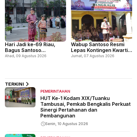
Pelayanan Kesehatan
Hari Jadi ke-69 Riau,
Wabup Santoso Resmi
Bagus Santoso
Lepas Kontingen Kwartir
Tegaskan Komitmen
Cabang Gerakan
Ahad, 09 Agustus 2026
Jumat, 07 Agustus 2026
Perkuat Pendapatan dan
Pramuka Bengkalis, Ikuti
Jaga Pelayanan Publik
Jambore Nasional, di
Cibubur Jakarta
TERKINI
PEMERINTAHAN
HUT Ke-1 Kodam XIX/Tuanku
Tambusai, Pemkab Bengkalis Perkuat
Sinergi Pertahanan dan
Pembangunan
Senin, 10 Agustus 2026