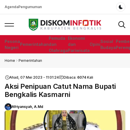
Agenda
Pengumuman
Dar
Pemuda
Ekonomi
Pesona
Sosial
Pembe
Pemerintahan
dan
dan
Opini
Negeri
Budaya
Perem
Olahraga
Pariwisata
Home
Pemerintahan
Ahad, 07 Mei 2023 - 11:01:24
Dibaca:
6074
Kali
Aksi Penipuan Catut Nama Bupati
Bengkalis Kasmarni
Afriyansyah, A.Md