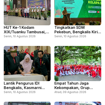
HUT Ke-1 Kodam
Tingkatkan SDM
XIX/Tuanku Tambusai,
Pekebun, Bengkalis Kirim
Pemkab Bengkalis
89 Peserta Ikuti
Senin, 10 Agustus 2026
Senin, 10 Agustus 2026
Perkuat Sinergi
Pelatihan Budidaya
Pertahanan dan
Kelapa Sawit
Pembangunan
Lantik Pengurus IDI
Empat Tahun Jaga
Bengkalis, Kasmarni
Kekompakan, Grup
Tegaskan Keterbatasan
Senam Prolanis
Senin, 10 Agustus 2026
Ahad, 09 Agustus 2026
Anggaran Bukan Alasan
Lapangan Tugu Kembali
Turunkan Kualitas
Semarakkan HUT RI