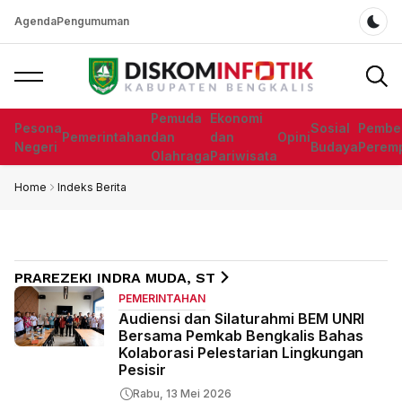
Agenda
Pengumuman
Dar
Pemuda
Ekonomi
Pesona
Sosial
Pembe
Pemerintahan
dan
dan
Opini
Negeri
Budaya
Perem
Olahraga
Pariwisata
Home
Indeks Berita
PRAREZEKI INDRA MUDA, ST
PEMERINTAHAN
Audiensi dan Silaturahmi BEM UNRI
Bersama Pemkab Bengkalis Bahas
Kolaborasi Pelestarian Lingkungan
Pesisir
Rabu, 13 Mei 2026