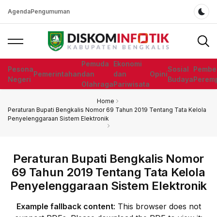
Agenda
Pengumuman
Dar
Pemuda
Ekonomi
Pesona
Sosial
Pembe
Pemerintahan
dan
dan
Opini
Negeri
Budaya
Perem
Olahraga
Pariwisata
Home
Peraturan Bupati Bengkalis Nomor 69 Tahun 2019 Tentang Tata Kelola
Penyelenggaraan Sistem Elektronik
Peraturan Bupati Bengkalis Nomor
69 Tahun 2019 Tentang Tata Kelola
Penyelenggaraan Sistem Elektronik
Example fallback content
: This browser does not