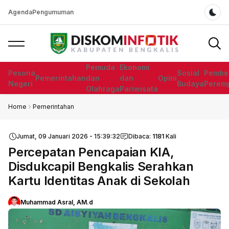
Agenda
Pengumuman
Dar
Pemuda
Ekonomi
Pesona
Sosial
Pembe
Pemerintahan
dan
dan
Opini
Negeri
Budaya
Perem
Olahraga
Pariwisata
Home
Pemerintahan
Jumat, 09 Januari 2026 - 15:39:32
Dibaca:
1181
Kali
Percepatan Pencapaian KIA,
Disdukcapil Bengkalis Serahkan
Kartu Identitas Anak di Sekolah
Muhammad Asral, AM.d