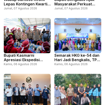
Lepas Kontingen Kwartir
Masyarakat Perkuat
Cabang Gerakan
Persatuan Lewat Doa
Jumat, 07 Agustus 2026
Jumat, 07 Agustus 2026
Pramuka Bengkalis, Ikuti
Bersama Sempena Hari
Jambore Nasional, di
Jadi ke-69 Riau dan HUT
Cibubur Jakarta
ke-81 RI
Bupati Kasmarni
Semarak HKG ke-54 dan
Apresiasi Ekspedisi
Hari Jadi Bengkalis, TP
Merah Putih Presisi,
PKK Bengkalis Gelar
Kamis, 06 Agustus 2026
Kamis, 06 Agustus 2026
Perkuat Sinergi Layani
Lomba Kue Tradisional
Masyarakat Perbatasan
Melayu