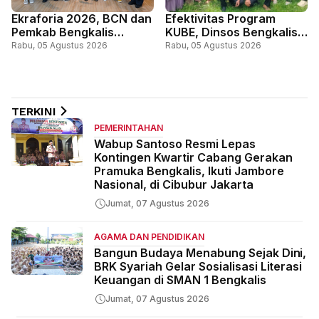
Ekraforia 2026, BCN dan
Efektivitas Program
Pemkab Bengkalis
KUBE, Dinsos Bengkalis
Gandeng Kemenko PM
Perkuat Pemberdayaan
Rabu, 05 Agustus 2026
Rabu, 05 Agustus 2026
dan ICCN
Ekonomi Masyarakat
Miskin
TERKINI
PEMERINTAHAN
Wabup Santoso Resmi Lepas
Kontingen Kwartir Cabang Gerakan
Pramuka Bengkalis, Ikuti Jambore
Nasional, di Cibubur Jakarta
Jumat, 07 Agustus 2026
AGAMA DAN PENDIDIKAN
Bangun Budaya Menabung Sejak Dini,
BRK Syariah Gelar Sosialisasi Literasi
Keuangan di SMAN 1 Bengkalis
Jumat, 07 Agustus 2026