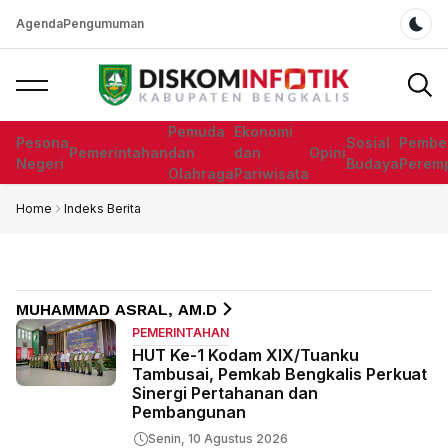
Agenda
Pengumuman
Dar
Pemuda
Ekonomi
Pesona
Sosial
Pembe
Pemerintahan
dan
dan
Opini
Negeri
Budaya
Perem
Olahraga
Pariwisata
Home
Indeks Berita
MUHAMMAD ASRAL, AM.D
PEMERINTAHAN
HUT Ke-1 Kodam XIX/Tuanku
Tambusai, Pemkab Bengkalis Perkuat
Sinergi Pertahanan dan
Pembangunan
Senin, 10 Agustus 2026