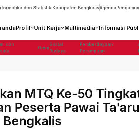
formatika dan Statistik Kabupaten Bengkalis
Agenda
Pengumu
randa
Profil
Unit Kerja
Multimedia
Informasi Publ
mi dan
Sosial
Pemberdayaan
Opini
isata
Budaya
Perempuan
kan MTQ Ke-50 Tingka
an Peserta Pawai Ta'aru
 Bengkalis