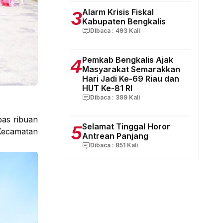
3
Alarm Krisis Fiskal
Kabupaten Bengkalis
Dibaca :
493
Kali
4
Pemkab Bengkalis Ajak
Masyarakat Semarakkan
Hari Jadi Ke-69 Riau dan
HUT Ke-81 RI
Dibaca :
399
Kali
as ribuan
5
Selamat Tinggal Horor
 Kecamatan
Antrean Panjang
Dibaca :
851
Kali