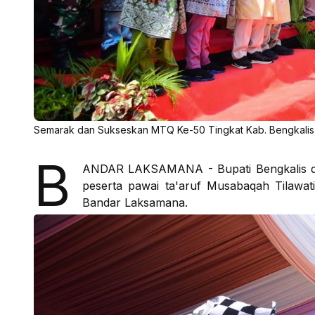
Semarak dan Sukseskan MTQ Ke-50 Tingkat Kab. Bengkalis, R
B
ANDAR LAKSAMANA - Bupati Bengkalis diwa
peserta pawai ta'aruf Musabaqah Tilawat
Bandar Laksamana.