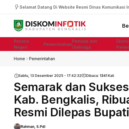
Selamat Datang Di Website Resmi Dinas Komunikasi In
Be
Pesona
Pemuda dan
Ekono
Pemerintahan
Negeri
Olahraga
Pariw
Home
Pemerintahan
Sabtu, 13 Desember 2025 - 17:42:32
Dibaca:
1341
Kali
Semarak dan Sukses
Kab. Bengkalis, Ribu
Resmi Dilepas Bupati
Rahman, S.PdI