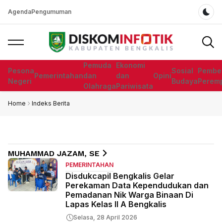
Agenda
Pengumuman
Dar
Pemuda
Ekonomi
Pesona
Sosial
Pembe
Pemerintahan
dan
dan
Opini
Negeri
Budaya
Perem
Olahraga
Pariwisata
Home
Indeks Berita
MUHAMMAD JAZAM, SE
PEMERINTAHAN
Disdukcapil Bengkalis Gelar
Perekaman Data Kependudukan dan
Pemadanan Nik Warga Binaan Di
Lapas Kelas II A Bengkalis
Selasa, 28 April 2026