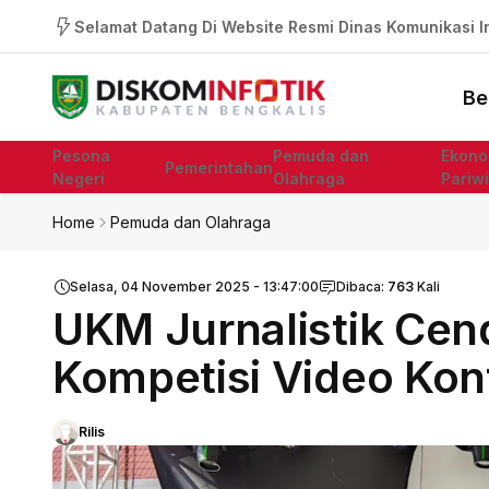
Selamat Datang Di Website Resmi Dinas Komunikasi In
Be
Pesona
Pemuda dan
Ekono
Pemerintahan
Negeri
Olahraga
Pariw
Home
Pemuda dan Olahraga
Selasa, 04 November 2025 - 13:47:00
Dibaca:
763
Kali
UKM Jurnalistik Cen
Kompetisi Video Kon
Rilis