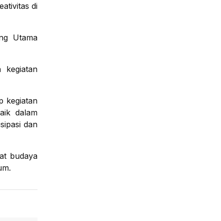
tivitas di
ung Utama
 kegiatan
p kegiatan
aik dalam
sipasi dan
uat budaya
um.