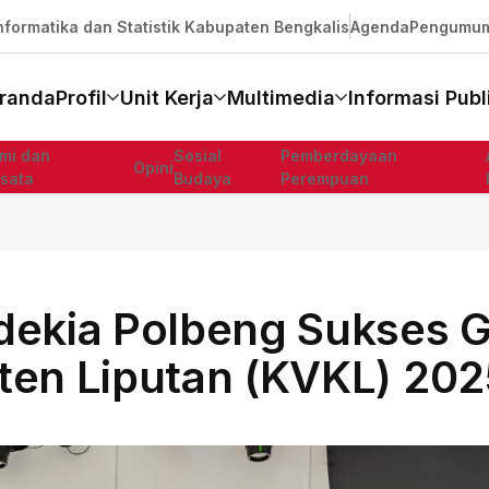
formatika dan Statistik Kabupaten Bengkalis
Agenda
Pengumu
randa
Profil
Unit Kerja
Multimedia
Informasi Publ
mi dan
Sosial
Pemberdayaan
Opini
isata
Budaya
Perempuan
dekia Polbeng Sukses G
ten Liputan (KVKL) 202