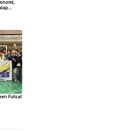
konomi,
ulap
Block
en Futsal