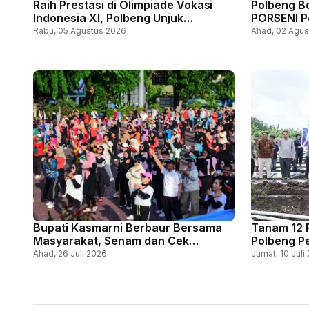
Raih Prestasi di Olimpiade Vokasi
Polbeng B
Indonesia XI, Polbeng Unjuk
PORSENI P
Kemampuan Rekayasa Lalu Lintas
Rabu, 05 Agustus 2026
Ahad, 02 Agus
Bupati Kasmarni Berbaur Bersama
Tanam 12 R
Masyarakat, Senam dan Cek
Polbeng P
Kesehatan Meriahkan Hari Jadi ke-
Desa Lewa
Ahad, 26 Juli 2026
Jumat, 10 Juli
514 Bengkalis