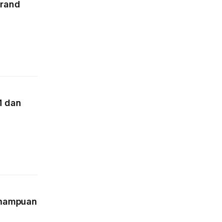
Brand
M dan
Kemampuan