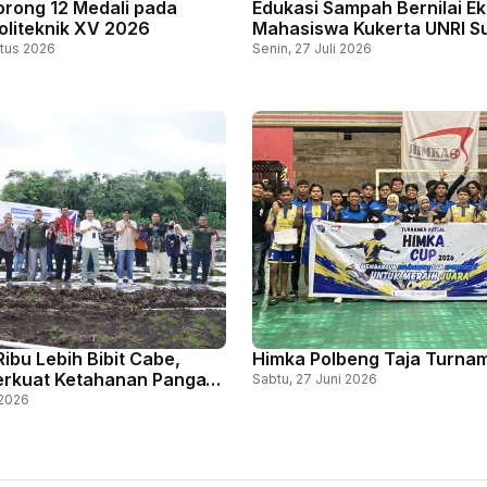
orong 12 Medali pada
Edukasi Sampah Bernilai E
oliteknik XV 2026
Mahasiswa Kukerta UNRI S
Limbah Plastik Jadi Paving 
tus 2026
Senin, 27 Juli 2026
ibu Lebih Bibit Cabe,
Himka Polbeng Taja Turnam
erkuat Ketahanan Pangan
Sabtu, 27 Juni 2026
t Teknologi Tepat Guna
 2026