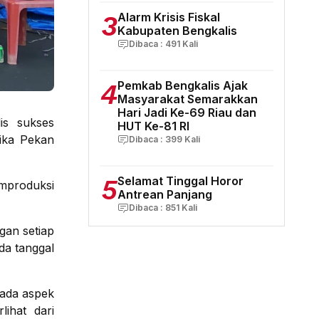
3
Alarm Krisis Fiskal
Kabupaten Bengkalis
Dibaca :
491
Kali
4
Pemkab Bengkalis Ajak
Masyarakat Semarakkan
Hari Jadi Ke-69 Riau dan
is sukses
HUT Ke-81 RI
ika Pekan
Dibaca :
399
Kali
5
Selamat Tinggal Horor
emproduksi
Antrean Panjang
Dibaca :
851
Kali
gan setiap
ada tanggal
pada aspek
lihat dari