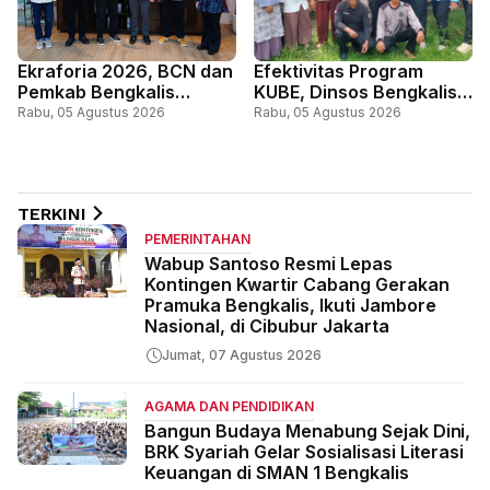
Ekraforia 2026, BCN dan
Efektivitas Program
Pemkab Bengkalis
KUBE, Dinsos Bengkalis
Gandeng Kemenko PM
Perkuat Pemberdayaan
Rabu, 05 Agustus 2026
Rabu, 05 Agustus 2026
dan ICCN
Ekonomi Masyarakat
Miskin
TERKINI
PEMERINTAHAN
Wabup Santoso Resmi Lepas
Kontingen Kwartir Cabang Gerakan
Pramuka Bengkalis, Ikuti Jambore
Nasional, di Cibubur Jakarta
Jumat, 07 Agustus 2026
AGAMA DAN PENDIDIKAN
Bangun Budaya Menabung Sejak Dini,
BRK Syariah Gelar Sosialisasi Literasi
Keuangan di SMAN 1 Bengkalis