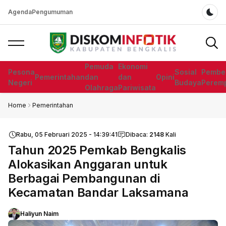
Agenda
Pengumuman
Dar
Pemuda
Ekonomi
Pesona
Sosial
Pembe
Pemerintahan
dan
dan
Opini
Negeri
Budaya
Perem
Olahraga
Pariwisata
Home
Pemerintahan
Rabu, 05 Februari 2025 - 14:39:41
Dibaca:
2148
Kali
Tahun 2025 Pemkab Bengkalis
Alokasikan Anggaran untuk
Berbagai Pembangunan di
Kecamatan Bandar Laksamana
Haliyun Naim