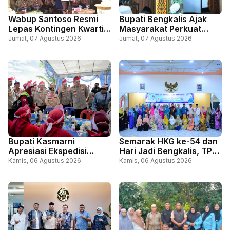
Wabup Santoso Resmi
Bupati Bengkalis Ajak
Lepas Kontingen Kwartir
Masyarakat Perkuat
Cabang Gerakan
Persatuan Lewat Doa
Jumat, 07 Agustus 2026
Jumat, 07 Agustus 2026
Pramuka Bengkalis, Ikuti
Bersama Sempena Hari
Jambore Nasional, di
Jadi ke-69 Riau dan HUT
Cibubur Jakarta
ke-81 RI
Bupati Kasmarni
Semarak HKG ke-54 dan
Apresiasi Ekspedisi
Hari Jadi Bengkalis, TP
Merah Putih Presisi,
PKK Bengkalis Gelar
Kamis, 06 Agustus 2026
Kamis, 06 Agustus 2026
Perkuat Sinergi Layani
Lomba Kue Tradisional
Masyarakat Perbatasan
Melayu