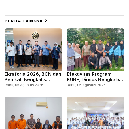
BERITA LAINNYA
Ekraforia 2026, BCN dan
Efektivitas Program
Pemkab Bengkalis
KUBE, Dinsos Bengkalis
Gandeng Kemenko PM
Perkuat Pemberdayaan
Rabu, 05 Agustus 2026
Rabu, 05 Agustus 2026
dan ICCN
Ekonomi Masyarakat
Miskin