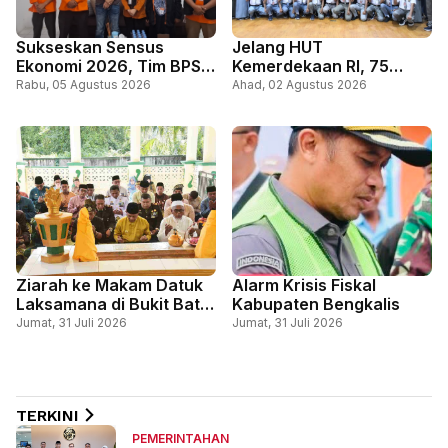
Sukseskan Sensus
Jelang HUT
Ekonomi 2026, Tim BPS
Kemerdekaan RI, 75
Lakukan Pendataan di
Pelajar Ikuti Pemusatan
Rabu, 05 Agustus 2026
Ahad, 02 Agustus 2026
Kediaman Dinas
Pendidikan dan Pelatihan
Kapolres
Paskibraka Bengkalis
Ziarah ke Makam Datuk
Alarm Krisis Fiskal
Laksamana di Bukit Batu
Kabupaten Bengkalis
Tutup Rangkaian
Jumat, 31 Juli 2026
Jumat, 31 Juli 2026
Peringatan Hari Jadi ke-
514 Bengkalis
TERKINI
PEMERINTAHAN