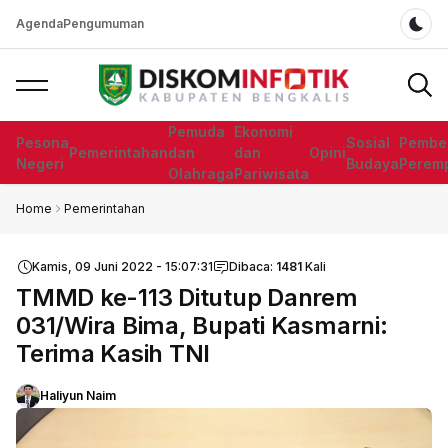
Agenda
Pengumuman
Dar
Pemuda
Ekonomi
Pesona
Sosial
Pembe
Pemerintahan
dan
dan
Opini
Negeri
Budaya
Perem
Olahraga
Pariwisata
Home
Pemerintahan
Kamis, 09 Juni 2022 - 15:07:31
Dibaca:
1481
Kali
TMMD ke-113 Ditutup Danrem
031/Wira Bima, Bupati Kasmarni:
Terima Kasih TNI
Haliyun Naim