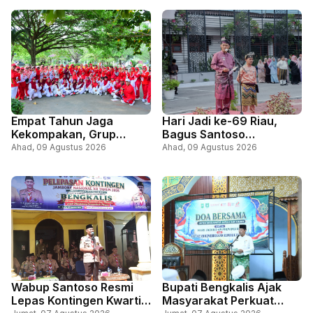
Empat Tahun Jaga
Hari Jadi ke-69 Riau,
Kekompakan, Grup
Bagus Santoso
Senam Prolanis
Tegaskan Komitmen
Ahad, 09 Agustus 2026
Ahad, 09 Agustus 2026
Lapangan Tugu Kembali
Perkuat Pendapatan dan
Semarakkan HUT RI
Jaga Pelayanan Publik
Wabup Santoso Resmi
Bupati Bengkalis Ajak
Lepas Kontingen Kwartir
Masyarakat Perkuat