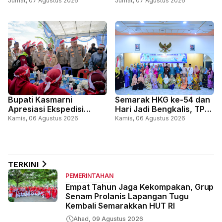
Cabang Gerakan
Persatuan Lewat Doa
Jumat, 07 Agustus 2026
Jumat, 07 Agustus 2026
Pramuka Bengkalis, Ikuti
Bersama Sempena Hari
Jambore Nasional, di
Jadi ke-69 Riau dan HUT
Cibubur Jakarta
ke-81 RI
Bupati Kasmarni
Semarak HKG ke-54 dan
Apresiasi Ekspedisi
Hari Jadi Bengkalis, TP
Merah Putih Presisi,
PKK Bengkalis Gelar
Kamis, 06 Agustus 2026
Kamis, 06 Agustus 2026
Perkuat Sinergi Layani
Lomba Kue Tradisional
Masyarakat Perbatasan
Melayu
TERKINI
PEMERINTAHAN
Empat Tahun Jaga Kekompakan, Grup
Senam Prolanis Lapangan Tugu
Kembali Semarakkan HUT RI
Ahad, 09 Agustus 2026