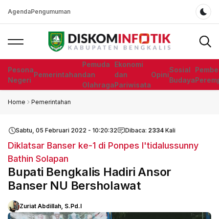
Agenda
Pengumuman
Dar
Pemuda
Ekonomi
Pesona
Sosial
Pembe
Pemerintahan
dan
dan
Opini
Negeri
Budaya
Perem
Olahraga
Pariwisata
Home
Pemerintahan
Sabtu, 05 Februari 2022 - 10:20:32
Dibaca:
2334
Kali
Diklatsar Banser ke-1 di Ponpes I'tidalussunny
Bathin Solapan
Bupati Bengkalis Hadiri Ansor
Banser NU Bersholawat
Zuriat Abdillah, S.Pd.I