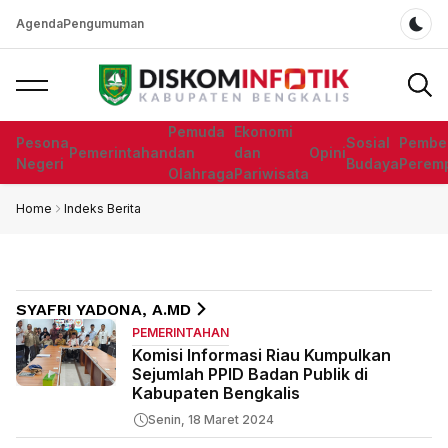
Agenda
Pengumuman
Dar
Pemuda
Ekonomi
Pesona
Sosial
Pembe
Pemerintahan
dan
dan
Opini
Negeri
Budaya
Perem
Olahraga
Pariwisata
Home
Indeks Berita
SYAFRI YADONA, A.MD
PEMERINTAHAN
Komisi Informasi Riau Kumpulkan
Sejumlah PPID Badan Publik di
Kabupaten Bengkalis
Senin, 18 Maret 2024