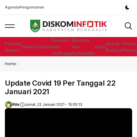
Agenda
Pengumuman
Dar
Pemuda
Ekonomi
Pesona
Sosial
Pembe
Pemerintahan
dan
dan
Opini
Negeri
Budaya
Perem
Olahraga
Pariwisata
Home
Update Covid 19 Per Tanggal 22
Januari 2021
Rilis
Jumat, 22 Januari 2021 - 15:05:13