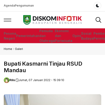
Agenda
Pengumuman
Dar
Pemuda
Ekonomi
Pesona
Sosial
Pembe
Pemerintahan
dan
dan
Opini
Negeri
Budaya
Perem
Olahraga
Pariwisata
Home
Galeri
Bupati Kasmarni Tinjau RSUD
Mandau
Rilis
Jumat, 07 Januari 2022 - 15:39:10