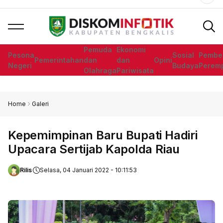
Agenda
Pengumuman
Dar
Pemuda
Ekonomi
Pesona
Sosial
Pembe
Pemerintahan
dan
dan
Opini
Negeri
Budaya
Perem
Olahraga
Pariwisata
Home
Galeri
Kepemimpinan Baru Bupati Hadiri
Upacara Sertijab Kapolda Riau
Rilis
Selasa, 04 Januari 2022 - 10:11:53