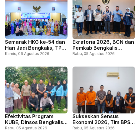
Semarak HKG ke-54 dan
Ekraforia 2026, BCN dan
Hari Jadi Bengkalis, TP
Pemkab Bengkalis
PKK Bengkalis Gelar
Gandeng Kemenko PM
Kamis, 06 Agustus 2026
Rabu, 05 Agustus 2026
Lomba Kue Tradisional
dan ICCN
Melayu
Efektivitas Program
Sukseskan Sensus
KUBE, Dinsos Bengkalis
Ekonomi 2026, Tim BPS
Perkuat Pemberdayaan
Lakukan Pendataan di
Rabu, 05 Agustus 2026
Rabu, 05 Agustus 2026
Ekonomi Masyarakat
Kediaman Dinas