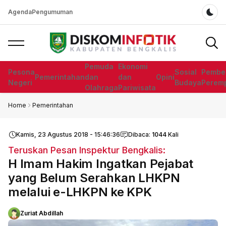
Agenda
Pengumuman
Dar
Pemuda
Ekonomi
Pesona
Sosial
Pembe
Pemerintahan
dan
dan
Opini
Negeri
Budaya
Perem
Olahraga
Pariwisata
Home
Pemerintahan
Kamis, 23 Agustus 2018 - 15:46:36
Dibaca:
1044
Kali
Teruskan Pesan Inspektur Bengkalis:
H Imam Hakim Ingatkan Pejabat
yang Belum Serahkan LHKPN
melalui e-LHKPN ke KPK
Zuriat Abdillah