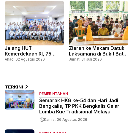
Miskin
Kapolres
Jelang HUT
Ziarah ke Makam Datuk
Kemerdekaan RI, 75
Laksamana di Bukit Batu
Pelajar Ikuti Pemusatan
Tutup Rangkaian
Ahad, 02 Agustus 2026
Jumat, 31 Juli 2026
Pendidikan dan Pelatihan
Peringatan Hari Jadi ke-
Paskibraka Bengkalis
514 Bengkalis
TERKINI
PEMERINTAHAN
Semarak HKG ke-54 dan Hari Jadi
Bengkalis, TP PKK Bengkalis Gelar
Lomba Kue Tradisional Melayu
Kamis, 06 Agustus 2026