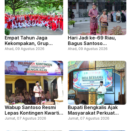
Empat Tahun Jaga
Hari Jadi ke-69 Riau,
Kekompakan, Grup
Bagus Santoso
Senam Prolanis
Tegaskan Komitmen
Ahad, 09 Agustus 2026
Ahad, 09 Agustus 2026
Lapangan Tugu Kembali
Perkuat Pendapatan dan
Semarakkan HUT RI
Jaga Pelayanan Publik
Wabup Santoso Resmi
Bupati Bengkalis Ajak
Lepas Kontingen Kwartir
Masyarakat Perkuat
Cabang Gerakan
Persatuan Lewat Doa
Jumat, 07 Agustus 2026
Jumat, 07 Agustus 2026
Pramuka Bengkalis, Ikuti
Bersama Sempena Hari
Jambore Nasional, di
Jadi ke-69 Riau dan HUT