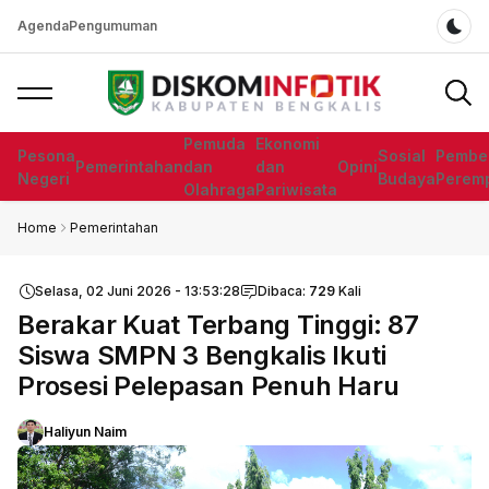
Agenda
Pengumuman
Dar
Pemuda
Ekonomi
Pesona
Sosial
Pembe
Pemerintahan
dan
dan
Opini
Negeri
Budaya
Perem
Olahraga
Pariwisata
Home
Pemerintahan
Selasa, 02 Juni 2026 - 13:53:28
Dibaca:
729
Kali
Berakar Kuat Terbang Tinggi: 87
Siswa SMPN 3 Bengkalis Ikuti
Prosesi Pelepasan Penuh Haru
Haliyun Naim