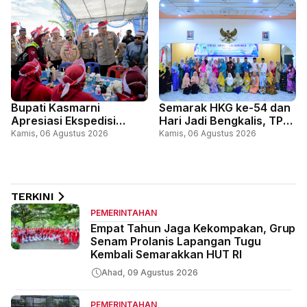
Cibubur Jakarta
ke-81 RI
Bupati Kasmarni
Semarak HKG ke-54 dan
Apresiasi Ekspedisi
Hari Jadi Bengkalis, TP
Merah Putih Presisi,
PKK Bengkalis Gelar
Kamis, 06 Agustus 2026
Kamis, 06 Agustus 2026
Perkuat Sinergi Layani
Lomba Kue Tradisional
Masyarakat Perbatasan
Melayu
TERKINI
PEMERINTAHAN
Empat Tahun Jaga Kekompakan, Grup
Senam Prolanis Lapangan Tugu
Kembali Semarakkan HUT RI
Ahad, 09 Agustus 2026
PEMERINTAHAN