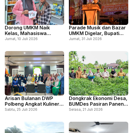
Dorong UMKM Naik
Parade Musik dan Bazar
Kelas, Mahasiswa
UMKM Digelar, Bupati
KUKERTA UNRI 2026
Bengkalis Harapkan Jadi
Jumat, 10 Juli 2026
Jumat, 31 Juli 2026
Perluas Penggunaan
Wadah Kreativitas Serta
QRIS di Desa Kelapapati
Penggerak Ekonomi
Arisan Bulanan DWP
Dongkrak Ekonomi Desa,
Polbeng Angkat Kuliner
BUMDes Pasiran Panen
Tradisional Bolu Misbah,
1,5 Ton Cabai Bersama
Sabtu, 25 Juli 2026
Selasa, 21 Juli 2026
Lestarikan Warisan
Wabup Bagus Santoso
Melayu Bengkalis