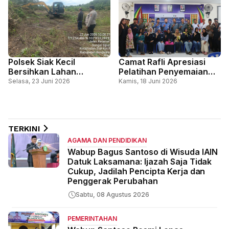
Polsek Siak Kecil
Camat Rafli Apresiasi
Bersihkan Lahan
Pelatihan Penyemaian
Ketahanan Pangan,
dan Pembibitan Kopi
Selasa, 23 Juni 2026
Kamis, 18 Juni 2026
Dukung Swasembada
Liberika di Desa Pedekik
Pangan Nasional
TERKINI
AGAMA DAN PENDIDIKAN
Wabup Bagus Santoso di Wisuda IAIN
Datuk Laksamana: Ijazah Saja Tidak
Cukup, Jadilah Pencipta Kerja dan
Penggerak Perubahan
Sabtu, 08 Agustus 2026
PEMERINTAHAN