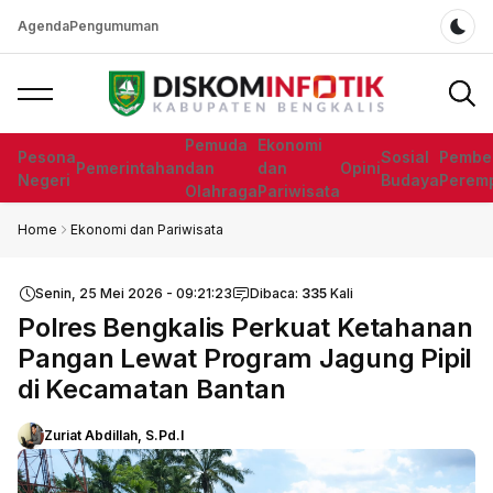
Agenda
Pengumuman
Dar
Pemuda
Ekonomi
Pesona
Sosial
Pembe
Pemerintahan
dan
dan
Opini
Negeri
Budaya
Perem
Olahraga
Pariwisata
Home
Ekonomi dan Pariwisata
Senin, 25 Mei 2026 - 09:21:23
Dibaca:
335
Kali
Polres Bengkalis Perkuat Ketahanan
Pangan Lewat Program Jagung Pipil
di Kecamatan Bantan
Zuriat Abdillah, S.Pd.I