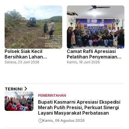
Melayu Bengkalis
Polsek Siak Kecil
Camat Rafli Apresiasi
Bersihkan Lahan
Pelatihan Penyemaian
Ketahanan Pangan,
dan Pembibitan Kopi
Selasa, 23 Juni 2026
Kamis, 18 Juni 2026
Dukung Swasembada
Liberika di Desa Pedekik
Pangan Nasional
TERKINI
PEMERINTAHAN
Bupati Kasmarni Apresiasi Ekspedisi
Merah Putih Presisi, Perkuat Sinergi
Layani Masyarakat Perbatasan
Kamis, 06 Agustus 2026