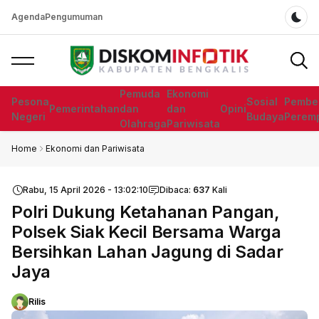
Agenda
Pengumuman
Dar
Pemuda
Ekonomi
Pesona
Sosial
Pembe
Pemerintahan
dan
dan
Opini
Negeri
Budaya
Perem
Olahraga
Pariwisata
Home
Ekonomi dan Pariwisata
Rabu, 15 April 2026 - 13:02:10
Dibaca:
637
Kali
Polri Dukung Ketahanan Pangan,
Polsek Siak Kecil Bersama Warga
Bersihkan Lahan Jagung di Sadar
Jaya
Rilis