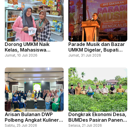
Dorong UMKM Naik
Parade Musik dan Bazar
Kelas, Mahasiswa
UMKM Digelar, Bupati
KUKERTA UNRI 2026
Bengkalis Harapkan Jadi
Jumat, 10 Juli 2026
Jumat, 31 Juli 2026
Perluas Penggunaan
Wadah Kreativitas Serta
QRIS di Desa Kelapapati
Penggerak Ekonomi
Arisan Bulanan DWP
Dongkrak Ekonomi Desa,
Polbeng Angkat Kuliner
BUMDes Pasiran Panen
Tradisional Bolu Misbah,
1,5 Ton Cabai Bersama
Sabtu, 25 Juli 2026
Selasa, 21 Juli 2026
Lestarikan Warisan
Wabup Bagus Santoso