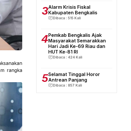
3
Alarm Krisis Fiskal
Kabupaten Bengkalis
Dibaca :
515
Kali
4
Pemkab Bengkalis Ajak
Masyarakat Semarakkan
Hari Jadi Ke-69 Riau dan
HUT Ke-81 RI
Dibaca :
424
Kali
laksanakan
am rangka
5
Selamat Tinggal Horor
Antrean Panjang
Dibaca :
857
Kali