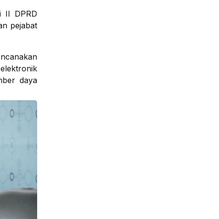
si II DPRD
an pejabat
rencanakan
elektronik
umber daya