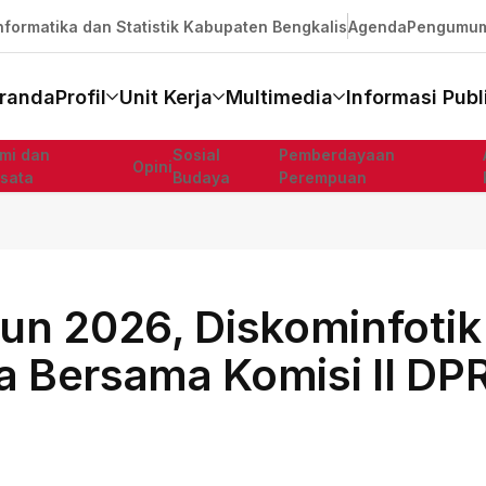
formatika dan Statistik Kabupaten Bengkalis
Agenda
Pengumu
randa
Profil
Unit Kerja
Multimedia
Informasi Publ
mi dan
Sosial
Pemberdayaan
Opini
isata
Budaya
Perempuan
un 2026, Diskominfotik
ja Bersama Komisi II DP