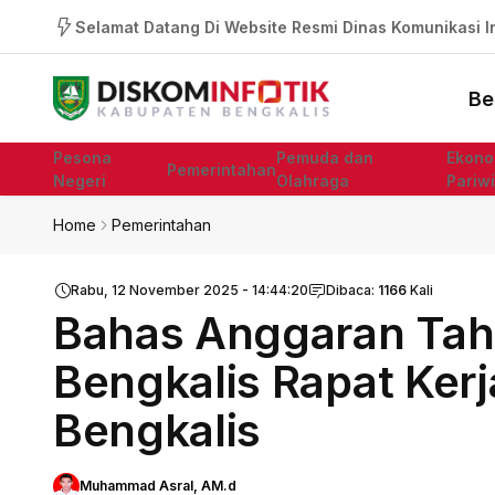
Selamat Datang Di Website Resmi Dinas Komunikasi In
Be
Pesona
Pemuda dan
Ekono
Pemerintahan
Negeri
Olahraga
Pariw
Home
Pemerintahan
Rabu, 12 November 2025 - 14:44:20
Dibaca:
1166
Kali
Bahas Anggaran Tah
Bengkalis Rapat Ker
Bengkalis
Muhammad Asral, AM.d