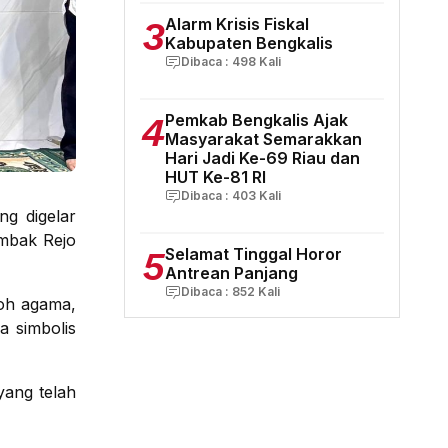
3
Alarm Krisis Fiskal
Kabupaten Bengkalis
Dibaca :
498
Kali
4
Pemkab Bengkalis Ajak
Masyarakat Semarakkan
Hari Jadi Ke-69 Riau dan
HUT Ke-81 RI
Dibaca :
403
Kali
g digelar
mbak Rejo
5
Selamat Tinggal Horor
Antrean Panjang
Dibaca :
852
Kali
koh agama,
a simbolis
ang telah