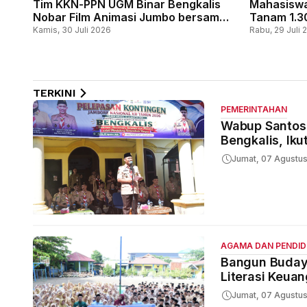
Tim KKN-PPN UGM Binar Bengkalis
Mahasiswa
Nobar Film Animasi Jumbo bersama
Tanam 1.3
Siswa SD Negeri 24 Bantan
Sebauk, Wu
Kamis, 30 Juli 2026
Rabu, 29 Juli 
Melalui P
TERKINI
PEMERINTAHAN
Wabup Santoso
Bengkalis, Iku
Jumat, 07 Agustu
AGAMA DAN PENDID
Bangun Budaya
Literasi Keua
Jumat, 07 Agustu