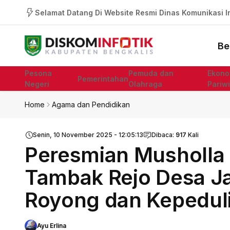
Selamat Datang Di Website Resmi Dinas Komunikasi In
Be
Pesona
Pemuda dan
Ekono
Pemerintahan
Negeri
Olahraga
Pariw
Home
Agama dan Pendidikan
Senin, 10 November 2025 - 12:05:13
Dibaca:
917
Kali
Peresmian Musholla 
Tambak Rejo Desa J
Royong dan Kepedul
Ayu Erlina