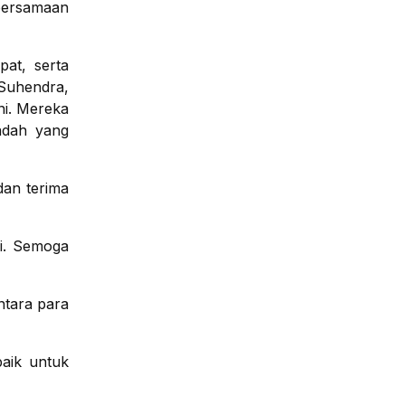
ebersamaan
at, serta
 Suhendra,
ni. Mereka
adah yang
an terima
ri. Semoga
ntara para
aik untuk