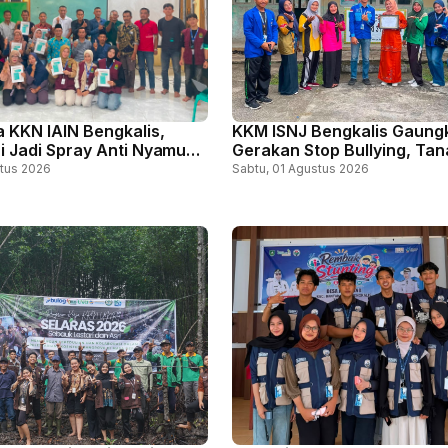
 KKN IAIN Bengkalis,
KKM ISNJ Bengkalis Gaung
i Jadi Spray Anti Nyamuk,
Gerakan Stop Bullying, Ta
u Masyarakat Cegah DBD
Karakter Positif Sejak Dini 
tus 2026
Sabtu, 01 Agustus 2026
Bantan