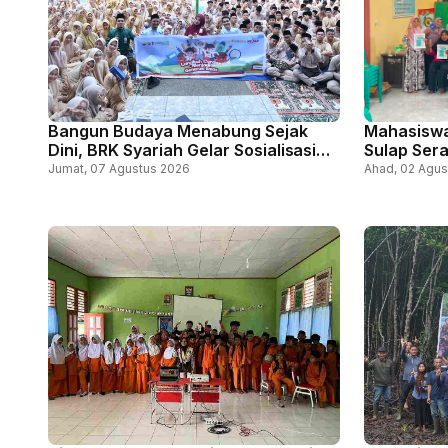
Bangun Budaya Menabung Sejak
Mahasiswa
Dini, BRK Syariah Gelar Sosialisasi
Sulap Sera
Literasi Keuangan di SMAN 1
Bisa Bant
Jumat, 07 Agustus 2026
Ahad, 02 Agus
Bengkalis