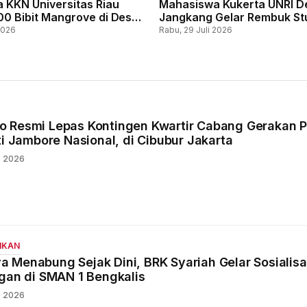
 KKN Universitas Riau
Mahasiswa Kukerta UNRI D
00 Bibit Mangrove di Desa
Jangkang Gelar Rembuk Stu
judkan Pesisir Lestari
Perkuat Edukasi Pencegah
2026
Rabu, 29 Juli 2026
rogram SELARAS
Dini
 Resmi Lepas Kontingen Kwartir Cabang Gerakan 
ti Jambore Nasional, di Cibubur Jakarta
s 2026
IKAN
 Menabung Sejak Dini, BRK Syariah Gelar Sosialisa
ngan di SMAN 1 Bengkalis
s 2026