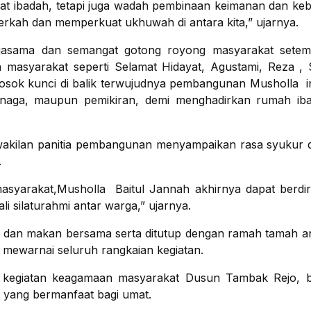
at ibadah, tetapi juga wadah pembinaan keimanan dan k
kah dan memperkuat ukhuwah di antara kita,” ujarnya.
rjasama dan semangat gotong royong masyarakat setemp
 masyarakat seperti Selamat Hidayat, Agustami, Reza ,
osok kunci di balik terwujudnya pembangunan Musholla i
tenaga, maupun pemikiran, demi menghadirkan rumah ib
akilan panitia pembangunan menyampaikan rasa syukur d
.
 masyarakat,Musholla Baitul Jannah akhirnya dapat berdi
i silaturahmi antar warga,” ujarnya.
n dan makan bersama serta ditutup dengan ramah tamah a
mewarnai seluruh rangkaian kegiatan.
t kegiatan keagamaan masyarakat Dusun Tambak Rejo, b
l yang bermanfaat bagi umat.