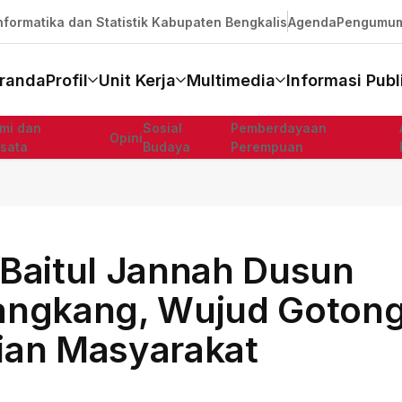
formatika dan Statistik Kabupaten Bengkalis
Agenda
Pengumu
randa
Profil
Unit Kerja
Multimedia
Informasi Publ
mi dan
Sosial
Pemberdayaan
Opini
isata
Budaya
Perempuan
Baitul Jannah Dusun
angkang, Wujud Goton
ian Masyarakat