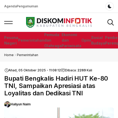
Agenda
Pengumuman
Dar
Pemuda
Ekonomi
Pesona
Sosial
Pembe
Pemerintahan
dan
dan
Opini
Negeri
Budaya
Perem
Olahraga
Pariwisata
Home
Pemerintahan
Ahad, 05 Oktober 2025 - 11:08:12
Dibaca:
2269
Kali
Bupati Bengkalis Hadiri HUT Ke-80
TNI, Sampaikan Apresiasi atas
Loyalitas dan Dedikasi TNI
Haliyun Naim