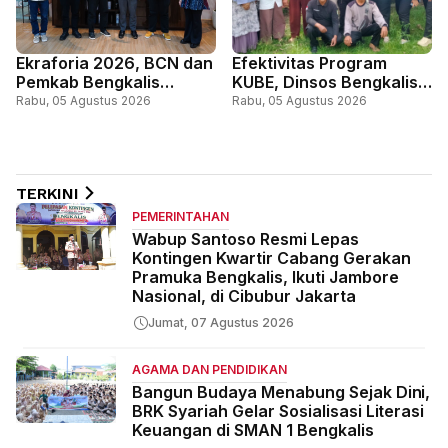
Ekraforia 2026, BCN dan
Efektivitas Program
Pemkab Bengkalis
KUBE, Dinsos Bengkalis
Gandeng Kemenko PM
Perkuat Pemberdayaan
Rabu, 05 Agustus 2026
Rabu, 05 Agustus 2026
dan ICCN
Ekonomi Masyarakat
Miskin
TERKINI
PEMERINTAHAN
Wabup Santoso Resmi Lepas
Kontingen Kwartir Cabang Gerakan
Pramuka Bengkalis, Ikuti Jambore
Nasional, di Cibubur Jakarta
Jumat, 07 Agustus 2026
AGAMA DAN PENDIDIKAN
Bangun Budaya Menabung Sejak Dini,
BRK Syariah Gelar Sosialisasi Literasi
Keuangan di SMAN 1 Bengkalis