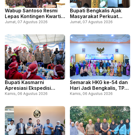
Wabup Santoso Resmi
Bupati Bengkalis Ajak
Lepas Kontingen Kwartir
Masyarakat Perkuat
Cabang Gerakan
Persatuan Lewat Doa
Jumat, 07 Agustus 2026
Jumat, 07 Agustus 2026
Pramuka Bengkalis, Ikuti
Bersama Sempena Hari
Jambore Nasional, di
Jadi ke-69 Riau dan HUT
Cibubur Jakarta
ke-81 RI
Bupati Kasmarni
Semarak HKG ke-54 dan
Apresiasi Ekspedisi
Hari Jadi Bengkalis, TP
Merah Putih Presisi,
PKK Bengkalis Gelar
Kamis, 06 Agustus 2026
Kamis, 06 Agustus 2026
Perkuat Sinergi Layani
Lomba Kue Tradisional
Masyarakat Perbatasan
Melayu