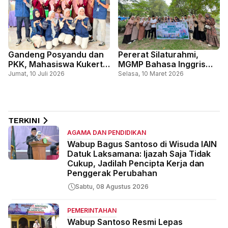
Gandeng Posyandu dan
Pererat Silaturahmi,
PKK, Mahasiswa Kukerta
MGMP Bahasa Inggris
UNRI Berdampak 2026
Kecamatan Bengkalis
Jumat, 10 Juli 2026
Selasa, 10 Maret 2026
Sosialisasikan
Gelar Aksi Sosial
Pencegahan Stunting
Melalui Gerakan Gemar
Makan Ikan di Desa
TERKINI
Tameran
AGAMA DAN PENDIDIKAN
Wabup Bagus Santoso di Wisuda IAIN
Datuk Laksamana: Ijazah Saja Tidak
Cukup, Jadilah Pencipta Kerja dan
Penggerak Perubahan
Sabtu, 08 Agustus 2026
PEMERINTAHAN
Wabup Santoso Resmi Lepas