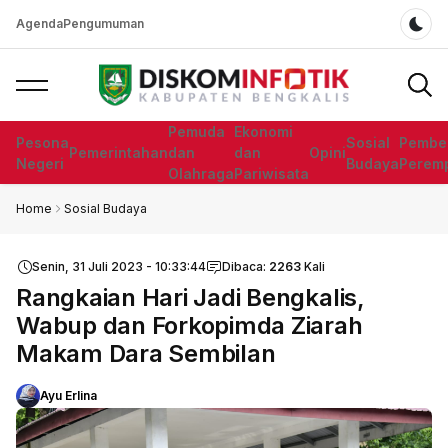
Agenda
Pengumuman
Dar
Pemuda
Ekonomi
Pesona
Sosial
Pembe
Pemerintahan
dan
dan
Opini
Negeri
Budaya
Perem
Olahraga
Pariwisata
Home
Sosial Budaya
Senin, 31 Juli 2023 - 10:33:44
Dibaca:
2263
Kali
Rangkaian Hari Jadi Bengkalis,
Wabup dan Forkopimda Ziarah
Makam Dara Sembilan
Ayu Erlina