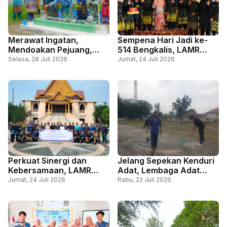
Merawat Ingatan,
Sempena Hari Jadi ke-
Mendoakan Pejuang,
514 Bengkalis, LAMR
Tradisi Ziarah Makam
Sampaikan Jemputan
Selasa, 28 Juli 2026
Jumat, 24 Juli 2026
Leluhur LAMR Bengkalis
Kenduri Adat kepada
Jelang Hari Jadi
Datuk Seri Setia Amanah
Perkuat Sinergi dan
Jelang Sepekan Kenduri
Kebersamaan, LAMR
Adat, Lembaga Adat
Bengkalis dan Bea Cukai
Melayu Riau Kabupaten
Jumat, 24 Juli 2026
Rabu, 22 Juli 2026
Gelar Gotong Royong
Bengkalis Gotong
Royong Bersama