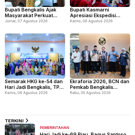
Bupati Bengkalis Ajak
Bupati Kasmarni
Masyarakat Perkuat
Apresiasi Ekspedisi
Persatuan Lewat Doa
Merah Putih Presisi,
Jumat, 07 Agustus 2026
Kamis, 06 Agustus 2026
Bersama Sempena Hari
Perkuat Sinergi Layani
Jadi ke-69 Riau dan HUT
Masyarakat Perbatasan
ke-81 RI
Semarak HKG ke-54 dan
Ekraforia 2026, BCN dan
Hari Jadi Bengkalis, TP
Pemkab Bengkalis
PKK Bengkalis Gelar
Gandeng Kemenko PM
Kamis, 06 Agustus 2026
Rabu, 05 Agustus 2026
Lomba Kue Tradisional
dan ICCN
Melayu
TERKINI
PEMERINTAHAN
Hari Jadi ke-69 Riau, Bagus Santoso