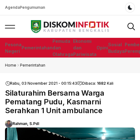
Agenda
Pengumuman
Dar
Pemuda
Ekonomi
Pesona
Sosial
Pembe
Pemerintahan
dan
dan
Opini
Negeri
Budaya
Perem
Olahraga
Pariwisata
Home
Pemerintahan
Rabu, 03 November 2021 - 00:15:43
Dibaca:
1682
Kali
Silaturahim Bersama Warga
Pematang Pudu, Kasmarni
Serahkan 1 Unit ambulance
Rahman, S.PdI