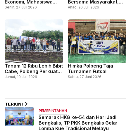
Ekonomi, Mahasiswa
Bersama Masyarakat,
Kukerta UNRI Sulap
Senam dan Cek
Senin, 27 Juli 2026
Ahad, 26 Juli 2026
Limbah Plastik Jadi
Kesehatan Meriahkan
Paving Block
Hari Jadi ke-514
Bengkalis
Tanam 12 Ribu Lebih Bibit
Himka Polbeng Taja
Cabe, Polbeng Perkuat
Turnamen Futsal
Ketahanan Pangan Desa
Jumat, 10 Juli 2026
Sabtu, 27 Juni 2026
Lewat Teknologi Tepat
Guna
TERKINI
PEMERINTAHAN
Semarak HKG ke-54 dan Hari Jadi
Bengkalis, TP PKK Bengkalis Gelar
Lomba Kue Tradisional Melayu