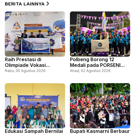
BERITA LAINNYA
Raih Prestasi di
Polbeng Borong 12
Olimpiade Vokasi
Medali pada PORSENI
Indonesia XI, Polbeng
Politeknik XV 2026
Rabu, 05 Agustus 2026
Ahad, 02 Agustus 2026
Unjuk Kemampuan
Rekayasa Lalu Lintas
Edukasi Sampah Bernilai
Bupati Kasmarni Berbaur