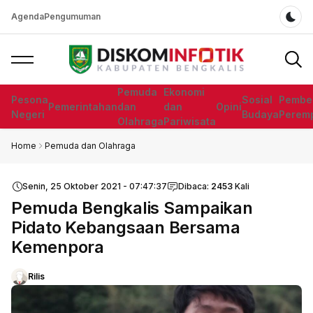
Agenda
Pengumuman
Dar
Pemuda
Ekonomi
Pesona
Sosial
Pembe
Pemerintahan
dan
dan
Opini
Negeri
Budaya
Perem
Olahraga
Pariwisata
Home
Pemuda dan Olahraga
Senin, 25 Oktober 2021 - 07:47:37
Dibaca:
2453
Kali
Pemuda Bengkalis Sampaikan
Pidato Kebangsaan Bersama
Kemenpora
Rilis