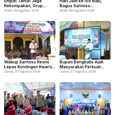
Empat Tahun Jaga
Hari Jadi ke-69 Riau,
Kekompakan, Grup
Bagus Santoso
Senam Prolanis
Tegaskan Komitmen
Ahad, 09 Agustus 2026
Ahad, 09 Agustus 2026
Lapangan Tugu Kembali
Perkuat Pendapatan dan
Semarakkan HUT RI
Jaga Pelayanan Publik
Wabup Santoso Resmi
Bupati Bengkalis Ajak
Lepas Kontingen Kwartir
Masyarakat Perkuat
Cabang Gerakan
Persatuan Lewat Doa
Jumat, 07 Agustus 2026
Jumat, 07 Agustus 2026
Pramuka Bengkalis, Ikuti
Bersama Sempena Hari
Jambore Nasional, di
Jadi ke-69 Riau dan HUT
Cibubur Jakarta
ke-81 RI