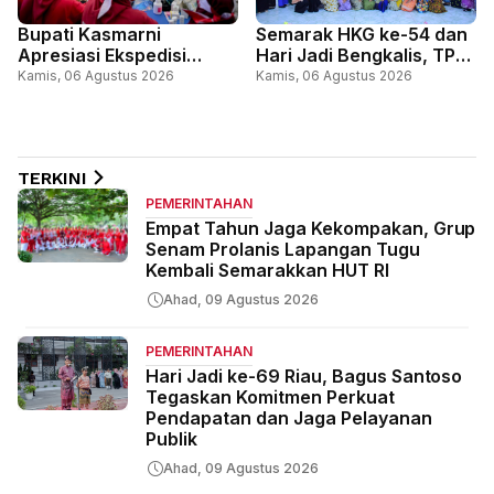
Bupati Kasmarni
Semarak HKG ke-54 dan
Apresiasi Ekspedisi
Hari Jadi Bengkalis, TP
Merah Putih Presisi,
PKK Bengkalis Gelar
Kamis, 06 Agustus 2026
Kamis, 06 Agustus 2026
Perkuat Sinergi Layani
Lomba Kue Tradisional
Masyarakat Perbatasan
Melayu
TERKINI
PEMERINTAHAN
Empat Tahun Jaga Kekompakan, Grup
Senam Prolanis Lapangan Tugu
Kembali Semarakkan HUT RI
Ahad, 09 Agustus 2026
PEMERINTAHAN
Hari Jadi ke-69 Riau, Bagus Santoso
Tegaskan Komitmen Perkuat
Pendapatan dan Jaga Pelayanan
Publik
Ahad, 09 Agustus 2026