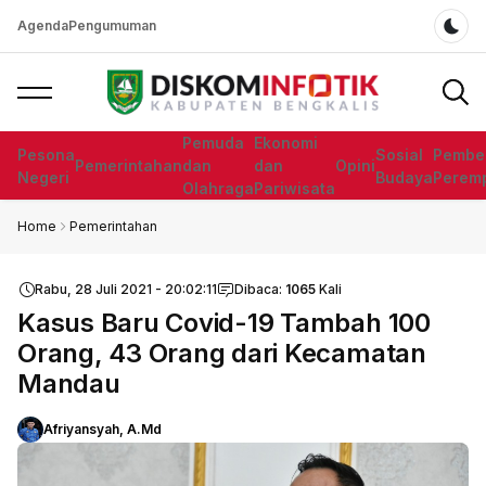
Agenda
Pengumuman
Dar
Pemuda
Ekonomi
Pesona
Sosial
Pembe
Pemerintahan
dan
dan
Opini
Negeri
Budaya
Perem
Olahraga
Pariwisata
Home
Pemerintahan
Rabu, 28 Juli 2021 - 20:02:11
Dibaca:
1065
Kali
Kasus Baru Covid-19 Tambah 100
Orang, 43 Orang dari Kecamatan
Mandau
Afriyansyah, A.Md