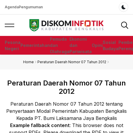
Agenda
Pengumuman
Dar
Pemuda
Ekonomi
Pesona
Sosial
Pembe
Pemerintahan
dan
dan
Opini
Negeri
Budaya
Perem
Olahraga
Pariwisata
Home
Peraturan Daerah Nomor 07 Tahun 2012
Peraturan Daerah Nomor 07 Tahun
2012
Peraturan Daerah Nomor 07 Tahun 2012 tentang
Penyertaaan Modal Pemerintah Kabupaten Bengkalis
Kepada PT. Bumi Laksamana Jaya Bengkalis
Example fallback content
: This browser does not
support PDFs. Please download the PDF to view it: