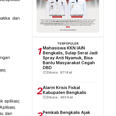
matika dan
TERPOPULER
1
Mahasiswa KKN IAIN
Bengkalis, Sulap Serai Jadi
engan
Spray Anti Nyamuk, Bisa
Bantu Masyarakat Cegah
DBD
si;
Dibaca :
871
Kali
2
Alarm Krisis Fiskal
Kabupaten Bengkalis
Dibaca :
463
Kali
 aplikasi;
plikasi;
3
Pemkab Bengkalis Ajak
i; dan