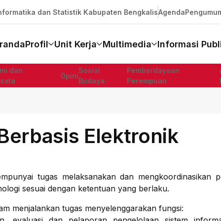
formatika dan Statistik Kabupaten Bengkalis
Agenda
Pengumu
randa
Profil
Unit Kerja
Multimedia
Informasi Publ
mi dan
Sosial
Pemberdayaan
Opini
isata
Budaya
Perempuan
Berbasis Elektronik
 mempunyai tugas melaksanakan dan mengkoordinasikan 
knologi sesuai dengan ketentuan yang berlaku.
alam menjalankan tugas menyelenggarakan fungsi:
, evaluasi dan pelaporan pengelolaan sistem informasi