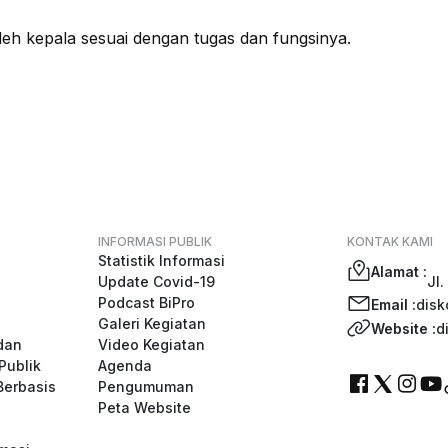
leh kepala sesuai dengan tugas dan fungsinya.
INFORMASI PUBLIK
KONTAK KAMI
Statistik Informasi
Alamat :
Update Covid-19
Jl.
Podcast BiPro
Email :
disk
Galeri Kegiatan
Website :
d
dan
Video Kegiatan
Publik
Agenda
Berbasis
Pengumuman
Peta Website