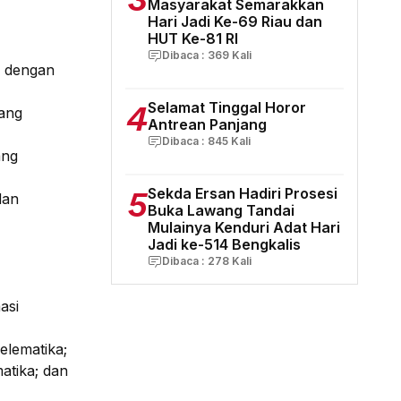
Masyarakat Semarakkan
Hari Jadi Ke-69 Riau dan
HUT Ke-81 RI
Dibaca :
369
Kali
i dengan
4
Selamat Tinggal Horor
dang
Antrean Panjang
Dibaca :
845
Kali
ang
5
Sekda Ersan Hadiri Prosesi
dan
Buka Lawang Tandai
Mulainya Kenduri Adat Hari
Jadi ke-514 Bengkalis
Dibaca :
278
Kali
asi
elematika;
atika; dan