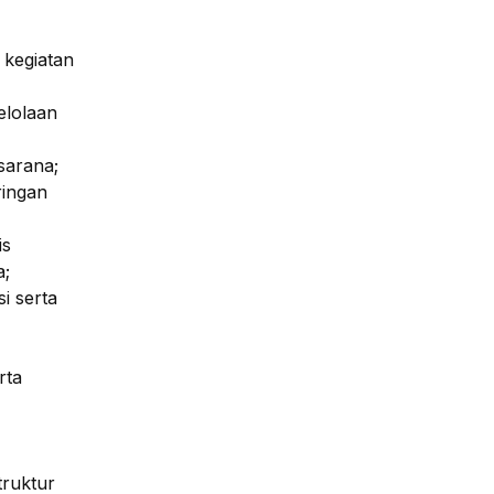
 kegiatan
elolaan
sarana;
ringan
is
a;
i serta
rta
truktur