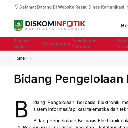
Selamat Datang Di Website Resmi Dinas Komunikasi In
Be
Pesona
Pemuda dan
Ekono
Pemerintahan
Negeri
Olahraga
Pariw
Home
Bidang Pengelolaan 
B
idang Pengelolaan Berbasis Elektronik
sistem informasi/aplikasi telematika dan te
Bidang Pengelolaan Berbasis Elektronik d
Penyusunan program kegiatan, ketatausahaan