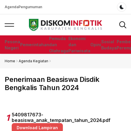
Agenda
Pengumuman
Dar
Pemuda
Ekonomi
Pesona
Sosial
Pembe
Pemerintahan
dan
dan
Opini
Negeri
Budaya
Perem
Olahraga
Pariwisata
Home
Agenda Kegiatan
Penerimaan Beasiswa Disdik
Bengkalis Tahun 2024
5409817673-
1
beasiswa_anak_tempatan_tahun_2024.pdf
Download Lampiran