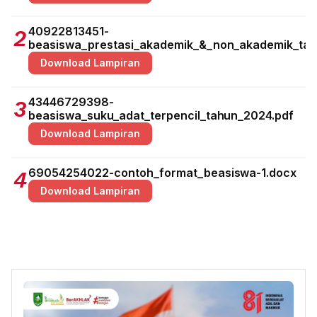
40922813451-
2
beasiswa_prestasi_akademik_&_non_akademik_tah
Download Lampiran
43446729398-
3
beasiswa_suku_adat_terpencil_tahun_2024.pdf
Download Lampiran
69054254022-contoh_format_beasiswa-1.docx
4
Download Lampiran