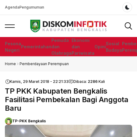
Agenda
Pengumuman
Dar
Pemuda
Ekonomi
Pesona
Sosial
Pembe
Pemerintahan
dan
dan
Opini
Negeri
Budaya
Perem
Olahraga
Pariwisata
Home
Pemberdayaan Perempuan
Kamis, 29 Maret 2018 - 22:21:33
Dibaca:
2286
Kali
TP PKK Kabupaten Bengkalis
Fasilitasi Pembekalan Bagi Anggota
Baru
TP-PKK Bengkalis