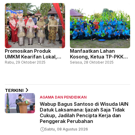
Sehari
Promosikan Produk
Manfaatkan Lahan
UMKM Kearifan Lokal,
Kosong, Ketua TP-PKK
Ketua TP-PKK Bengkalis
Ajak Masyarakat Tanam
Rabu, 29 Oktober 2025
Selasa, 28 Oktober 2025
Resmikan Stand Bazar
Sayur Sehat
Siak Kecil
TERKINI
AGAMA DAN PENDIDIKAN
Wabup Bagus Santoso di Wisuda IAIN
Datuk Laksamana: Ijazah Saja Tidak
Cukup, Jadilah Pencipta Kerja dan
Penggerak Perubahan
Sabtu, 08 Agustus 2026