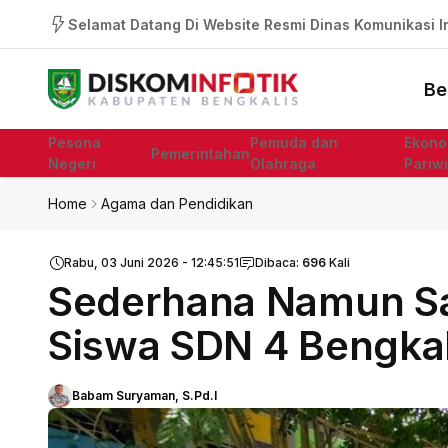
Selamat Datang Di Website Resmi Dinas Komunikasi In
Be
Pesona
Pemuda dan
Ekono
Pemerintahan
Negeri
Olahraga
Pariw
Home
Agama dan Pendidikan
Rabu, 03 Juni 2026 - 12:45:51
Dibaca:
696
Kali
Sederhana Namun Sa
Siswa SDN 4 Bengkal
Babam Suryaman, S.Pd.I