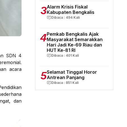
3
Alarm Krisis Fiskal
Kabupaten Bengkalis
Dibaca :
494
Kali
4
Pemkab Bengkalis Ajak
Masyarakat Semarakkan
Hari Jadi Ke-69 Riau dan
HUT Ke-81 RI
man SDN 4
Dibaca :
401
Kali
remonial.
han acara
5
Selamat Tinggal Horor
Antrean Panjang
Dibaca :
851
Kali
endidikan
sederhana
ngat, dan