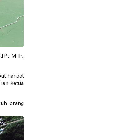
IP., M.IP,
but hangat
iran Ketua
ruh orang