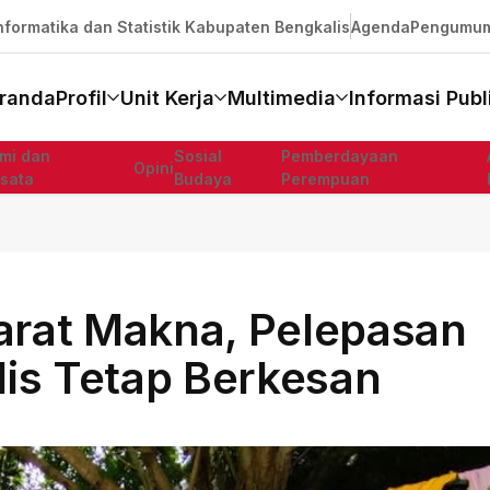
formatika dan Statistik Kabupaten Bengkalis
Agenda
Pengumu
randa
Profil
Unit Kerja
Multimedia
Informasi Publ
mi dan
Sosial
Pemberdayaan
Opini
isata
Budaya
Perempuan
rat Makna, Pelepasan
is Tetap Berkesan