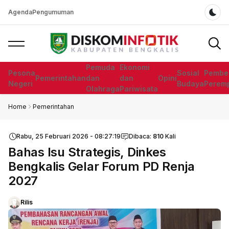
Agenda
Pengumuman
Dar
Pemuda
Ekonomi
Pesona
Sosial
Pembe
Pemerintahan
dan
dan
Opini
Negeri
Budaya
Perem
Olahraga
Pariwisata
Home
Pemerintahan
Rabu, 25 Februari 2026 - 08:27:19
Dibaca:
810
Kali
Bahas Isu Strategis, Dinkes
Bengkalis Gelar Forum PD Renja
2027
Rilis