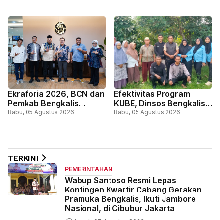
Perkuat Sinergi Layani
Lomba Kue Tradisional
Masyarakat Perbatasan
Melayu
Ekraforia 2026, BCN dan
Efektivitas Program
Pemkab Bengkalis
KUBE, Dinsos Bengkalis
Gandeng Kemenko PM
Perkuat Pemberdayaan
Rabu, 05 Agustus 2026
Rabu, 05 Agustus 2026
dan ICCN
Ekonomi Masyarakat
Miskin
TERKINI
PEMERINTAHAN
Wabup Santoso Resmi Lepas
Kontingen Kwartir Cabang Gerakan
Pramuka Bengkalis, Ikuti Jambore
Nasional, di Cibubur Jakarta