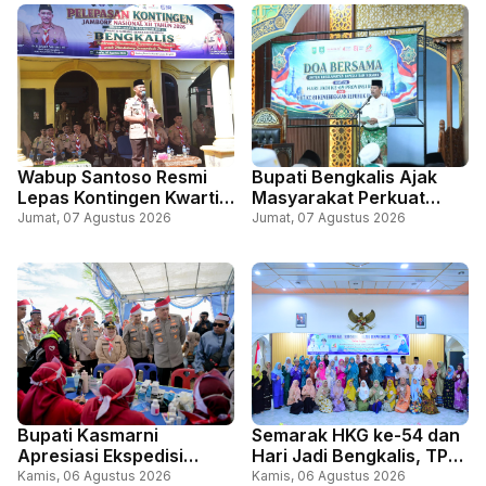
Wabup Santoso Resmi
Bupati Bengkalis Ajak
Lepas Kontingen Kwartir
Masyarakat Perkuat
Cabang Gerakan
Persatuan Lewat Doa
Jumat, 07 Agustus 2026
Jumat, 07 Agustus 2026
Pramuka Bengkalis, Ikuti
Bersama Sempena Hari
Jambore Nasional, di
Jadi ke-69 Riau dan HUT
Cibubur Jakarta
ke-81 RI
Bupati Kasmarni
Semarak HKG ke-54 dan
Apresiasi Ekspedisi
Hari Jadi Bengkalis, TP
Merah Putih Presisi,
PKK Bengkalis Gelar
Kamis, 06 Agustus 2026
Kamis, 06 Agustus 2026