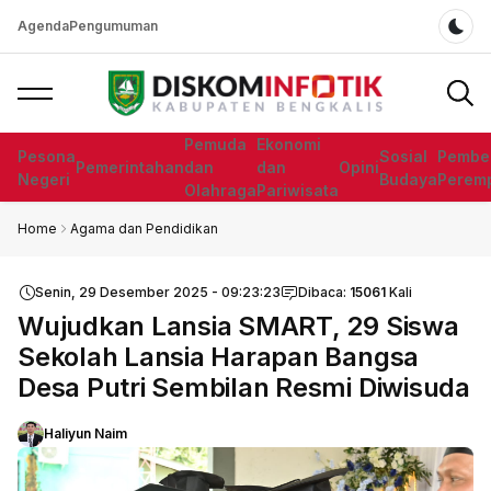
Agenda
Pengumuman
Dar
Pemuda
Ekonomi
Pesona
Sosial
Pembe
Pemerintahan
dan
dan
Opini
Negeri
Budaya
Perem
Olahraga
Pariwisata
Home
Agama dan Pendidikan
Senin, 29 Desember 2025 - 09:23:23
Dibaca:
15061
Kali
Wujudkan Lansia SMART, 29 Siswa
Sekolah Lansia Harapan Bangsa
Desa Putri Sembilan Resmi Diwisuda
Haliyun Naim