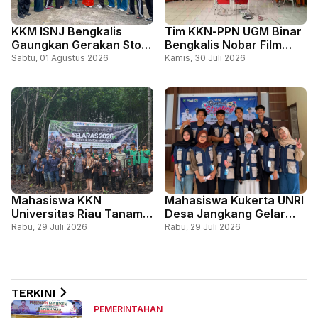
KKM ISNJ Bengkalis
Tim KKN-PPN UGM Binar
Gaungkan Gerakan Stop
Bengkalis Nobar Film
Bullying, Tanamkan
Animasi Jumbo bersama
Sabtu, 01 Agustus 2026
Kamis, 30 Juli 2026
Karakter Positif Sejak
Siswa SD Negeri 24
Dini di SDN 31 Bantan
Bantan
Mahasiswa KKN
Mahasiswa Kukerta UNRI
Universitas Riau Tanam
Desa Jangkang Gelar
1.300 Bibit Mangrove di
Rembuk Stunting,
Rabu, 29 Juli 2026
Rabu, 29 Juli 2026
Desa Sebauk, Wujudkan
Perkuat Edukasi
Pesisir Lestari Melalui
Pencegahan Sejak Dini
Program SELARAS
TERKINI
PEMERINTAHAN