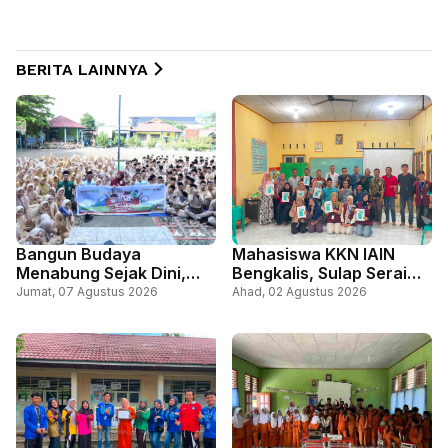
BERITA LAINNYA
Bangun Budaya
Mahasiswa KKN IAIN
Menabung Sejak Dini,
Bengkalis, Sulap Serai
BRK Syariah Gelar
Jadi Spray Anti Nyamuk,
Jumat, 07 Agustus 2026
Ahad, 02 Agustus 2026
Sosialisasi Literasi
Bisa Bantu Masyarakat
Keuangan di SMAN 1
Cegah DBD
Bengkalis