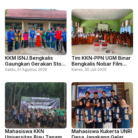
Sosialisasi Literasi
Bisa Bantu Masyarakat
Keuangan di SMAN 1
Cegah DBD
Bengkalis
KKM ISNJ Bengkalis
Tim KKN-PPN UGM Binar
Gaungkan Gerakan Stop
Bengkalis Nobar Film
Bullying, Tanamkan
Animasi Jumbo bersama
Sabtu, 01 Agustus 2026
Kamis, 30 Juli 2026
Karakter Positif Sejak
Siswa SD Negeri 24
Dini di SDN 31 Bantan
Bantan
Mahasiswa KKN
Mahasiswa Kukerta UNRI
Universitas Riau Tanam
Desa Jangkang Gelar