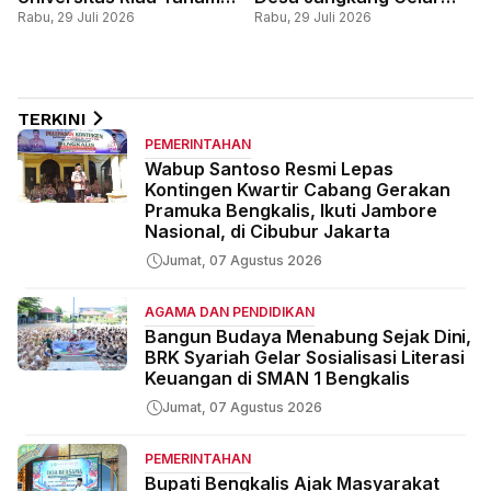
1.300 Bibit Mangrove di
Rembuk Stunting,
Rabu, 29 Juli 2026
Rabu, 29 Juli 2026
Desa Sebauk, Wujudkan
Perkuat Edukasi
Pesisir Lestari Melalui
Pencegahan Sejak Dini
Program SELARAS
TERKINI
PEMERINTAHAN
Wabup Santoso Resmi Lepas
Kontingen Kwartir Cabang Gerakan
Pramuka Bengkalis, Ikuti Jambore
Nasional, di Cibubur Jakarta
Jumat, 07 Agustus 2026
AGAMA DAN PENDIDIKAN
Bangun Budaya Menabung Sejak Dini,
BRK Syariah Gelar Sosialisasi Literasi
Keuangan di SMAN 1 Bengkalis
Jumat, 07 Agustus 2026
PEMERINTAHAN
Bupati Bengkalis Ajak Masyarakat