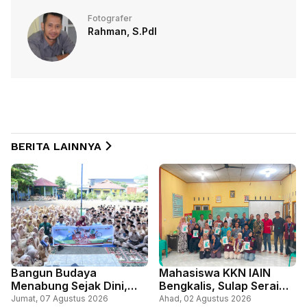
Fotografer
Rahman, S.PdI
BERITA LAINNYA
Bangun Budaya
Mahasiswa KKN IAIN
Menabung Sejak Dini,
Bengkalis, Sulap Serai
BRK Syariah Gelar
Jadi Spray Anti Nyamuk,
Jumat, 07 Agustus 2026
Ahad, 02 Agustus 2026