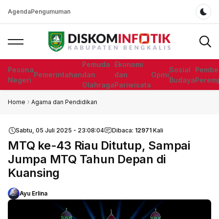
Agenda
Pengumuman
Dar
Pemuda
Ekonomi
Pesona
Sosial
Pembe
Pemerintahan
dan
dan
Opini
Negeri
Budaya
Perem
Olahraga
Pariwisata
Home
Agama dan Pendidikan
Sabtu, 05 Juli 2025 - 23:08:04
Dibaca:
12971
Kali
MTQ ke-43 Riau Ditutup, Sampai
Jumpa MTQ Tahun Depan di
Kuansing
Ayu Erlina