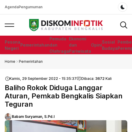
Agenda
Pengumuman
Dar
Pemuda
Ekonomi
Pesona
Sosial
Pembe
Pemerintahan
dan
dan
Opini
Negeri
Budaya
Perem
Olahraga
Pariwisata
Home
Pemerintahan
Kamis, 29 September 2022 - 15:35:37
Dibaca:
3672
Kali
Baliho Rokok Diduga Langgar
Aturan, Pemkab Bengkalis Siapkan
Teguran
Babam Suryaman, S.Pd.I