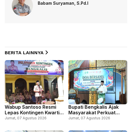
Babam Suryaman, S.Pd.I
BERITA LAINNYA
Wabup Santoso Resmi
Bupati Bengkalis Ajak
Lepas Kontingen Kwartir
Masyarakat Perkuat
Cabang Gerakan
Persatuan Lewat Doa
Jumat, 07 Agustus 2026
Jumat, 07 Agustus 2026
Pramuka Bengkalis, Ikuti
Bersama Sempena Hari
Jambore Nasional, di
Jadi ke-69 Riau dan HUT