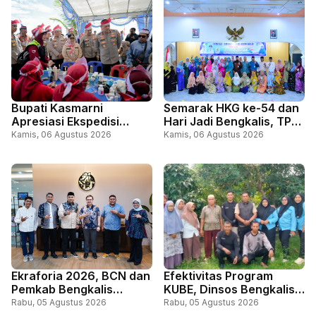
Cibubur Jakarta
ke-81 RI
Bupati Kasmarni
Semarak HKG ke-54 dan
Apresiasi Ekspedisi
Hari Jadi Bengkalis, TP
Merah Putih Presisi,
PKK Bengkalis Gelar
Kamis, 06 Agustus 2026
Kamis, 06 Agustus 2026
Perkuat Sinergi Layani
Lomba Kue Tradisional
Masyarakat Perbatasan
Melayu
Ekraforia 2026, BCN dan
Efektivitas Program
Pemkab Bengkalis
KUBE, Dinsos Bengkalis
Gandeng Kemenko PM
Perkuat Pemberdayaan
Rabu, 05 Agustus 2026
Rabu, 05 Agustus 2026