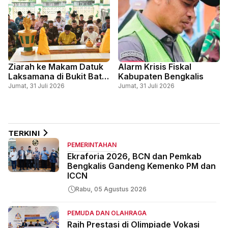
Ziarah ke Makam Datuk
Alarm Krisis Fiskal
Laksamana di Bukit Batu
Kabupaten Bengkalis
Tutup Rangkaian
Jumat, 31 Juli 2026
Jumat, 31 Juli 2026
Peringatan Hari Jadi ke-
514 Bengkalis
TERKINI
PEMERINTAHAN
Ekraforia 2026, BCN dan Pemkab
Bengkalis Gandeng Kemenko PM dan
ICCN
Rabu, 05 Agustus 2026
PEMUDA DAN OLAHRAGA
Raih Prestasi di Olimpiade Vokasi