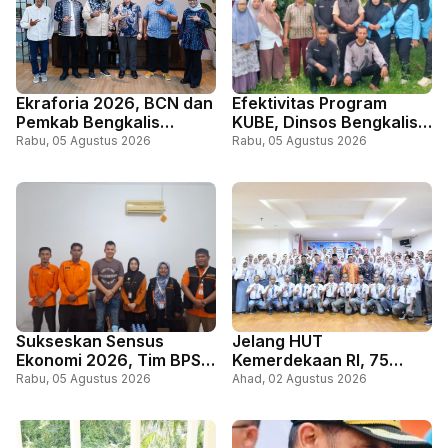
Ekraforia 2026, BCN dan
Efektivitas Program
Pemkab Bengkalis
KUBE, Dinsos Bengkalis
Gandeng Kemenko PM
Perkuat Pemberdayaan
Rabu, 05 Agustus 2026
Rabu, 05 Agustus 2026
dan ICCN
Ekonomi Masyarakat
Miskin
Sukseskan Sensus
Jelang HUT
Ekonomi 2026, Tim BPS
Kemerdekaan RI, 75
Lakukan Pendataan di
Pelajar Ikuti Pemusatan
Rabu, 05 Agustus 2026
Ahad, 02 Agustus 2026
Kediaman Dinas
Pendidikan dan Pelatihan
Kapolres
Paskibraka Bengkalis