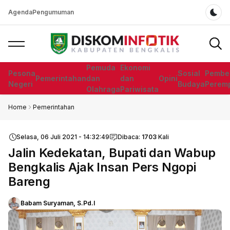
Agenda
Pengumuman
Dar
Pemuda
Ekonomi
Pesona
Sosial
Pembe
Pemerintahan
dan
dan
Opini
Negeri
Budaya
Perem
Olahraga
Pariwisata
Home
Pemerintahan
Selasa, 06 Juli 2021 - 14:32:49
Dibaca:
1703
Kali
Jalin Kedekatan, Bupati dan Wabup
Bengkalis Ajak Insan Pers Ngopi
Bareng
Babam Suryaman, S.Pd.I