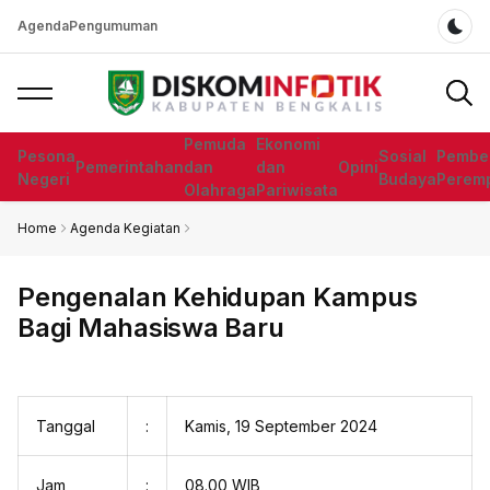
Agenda
Pengumuman
Dar
Pemuda
Ekonomi
Pesona
Sosial
Pembe
Pemerintahan
dan
dan
Opini
Negeri
Budaya
Perem
Olahraga
Pariwisata
Home
Agenda Kegiatan
Pengenalan Kehidupan Kampus
Bagi Mahasiswa Baru
Tanggal
:
Kamis, 19 September 2024
Jam
:
08.00 WIB