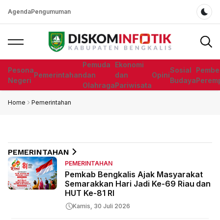
Agenda
Pengumuman
Dar
Pemuda
Ekonomi
Pesona
Sosial
Pembe
Pemerintahan
dan
dan
Opini
Negeri
Budaya
Perem
Olahraga
Pariwisata
Home
Pemerintahan
PEMERINTAHAN
PEMERINTAHAN
Pemkab Bengkalis Ajak Masyarakat
Semarakkan Hari Jadi Ke-69 Riau dan
HUT Ke-81 RI
Kamis, 30 Juli 2026